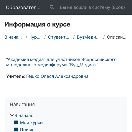
Перейти к основному содержанию
Образовательный портал «Школа»
Вы не вошли в систему (
Вход
)
Изменить данные поисковой строки
Информация о курсе
В начало
Курсы
Студентам
ВузМедиа+
Описание
"Академия медиа" для участников Всероссийского
молодежного медиафорума "Вуз_Медиа+"
Учитель:
Гешко Олеся Александровна
Блоки
Пропустить Навигация
Навигация
В начало
Мои курсы
Поиск