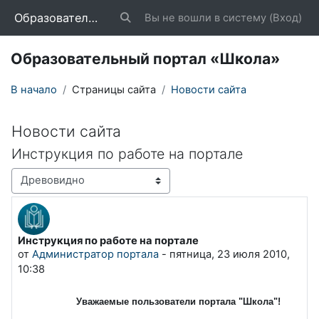
Перейти к основному содержанию
Образовательный портал «Школа»
Вы не вошли в систему (
Вход
)
Изменить данные поисковой строки
Образовательный портал «Школа»
В начало
Страницы сайта
Новости сайта
Новости сайта
Инструкция по работе на портале
Режим отображения
Инструкция по работе на портале
Количество ответов: 0
от
Администратор портала
-
пятница, 23 июля 2010,
10:38
Уважаемые пользователи портала "Школа"!