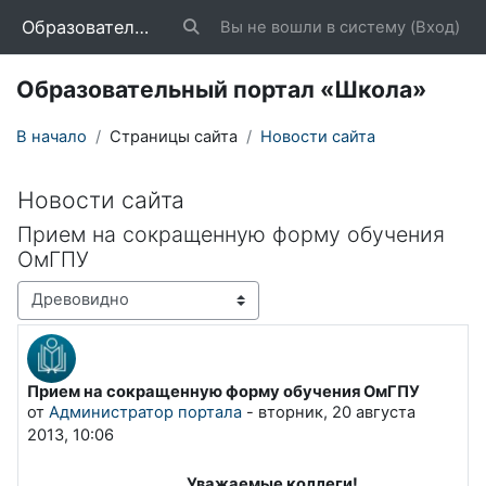
Перейти к основному содержанию
Образовательный портал «Школа»
Вы не вошли в систему (
Вход
)
Изменить данные поисковой строки
Образовательный портал «Школа»
В начало
Страницы сайта
Новости сайта
Новости сайта
Прием на сокращенную форму обучения
ОмГПУ
Режим отображения
Прием на сокращенную форму обучения ОмГПУ
Количество ответов: 0
от
Администратор портала
-
вторник, 20 августа
2013, 10:06
Уважаемые коллеги!