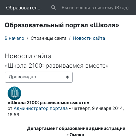
Перейти к основному содержанию
Образовательный портал «Школа»
Вы не вошли в систему (
Вход
)
Изменить данные поисковой строки
Образовательный портал «Школа»
В начало
Страницы сайта
Новости сайта
Новости сайта
«Школа 2100: развиваемся вместе»
Режим отображения
«Школа 2100: развиваемся вместе»
Количество ответов: 0
от
Администратор портала
-
четверг, 9 января 2014,
16:56
Департамент образования администрации
г.Омска,