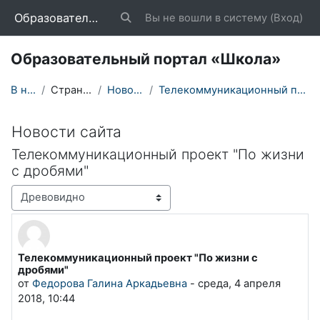
Перейти к основному содержанию
Образовательный портал «Школа»
Вы не вошли в систему (
Вход
)
Изменить данные поисковой строки
Образовательный портал «Школа»
В начало
Страницы сайта
Новости сайта
Телекоммуникационный проект "По жизни с дробями"
Новости сайта
Телекоммуникационный проект "По жизни
с дробями"
Режим отображения
Телекоммуникационный проект "По жизни с
Количество ответов: 0
дробями"
от
Федорова Галина Аркадьевна
-
среда, 4 апреля
2018, 10:44