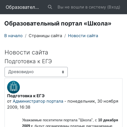
Перейти к основному содержанию
Образовательный портал «Школа»
Вы не вошли в систему (
Вход
)
Изменить данные поисковой строки
Образовательный портал «Школа»
В начало
Страницы сайта
Новости сайта
Новости сайта
Подготовка к ЕГЭ
Режим отображения
Подготовка к ЕГЭ
Количество ответов: 0
от
Администратор портала
-
понедельник, 30 ноября
2009, 16:38
Уважаемые посетители портала "Школа", с
10 декабря
2009 г.
будут организованы платные дистанционные