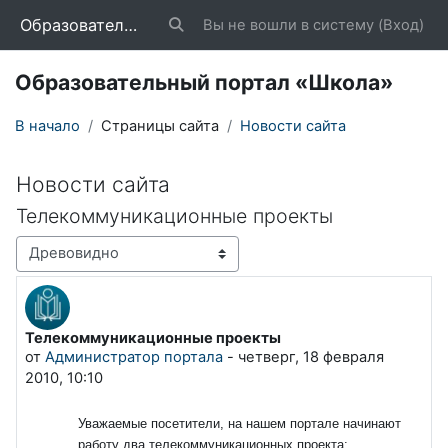
Перейти к основному содержанию
Образовательный портал «Школа»
Вы не вошли в систему (
Вход
)
Изменить данные поисковой строки
Образовательный портал «Школа»
В начало
Страницы сайта
Новости сайта
Новости сайта
Телекоммуникационные проекты
Режим отображения
Телекоммуникационные проекты
Количество ответов: 0
от
Администратор портала
-
четверг, 18 февраля
2010, 10:10
Уважаемые посетители, на нашем портале начинают
работу два телекоммуникационных проекта: