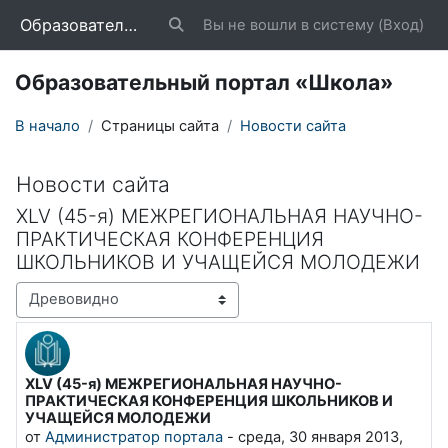
Перейти к основному содержанию
Образовательный портал «Школа»
Вы не вошли в систему (
Вход
)
Изменить данные поисковой строки
Образовательный портал «Школа»
В начало
Страницы сайта
Новости сайта
Новости сайта
XLV (45-я) МЕЖРЕГИОНАЛЬНАЯ НАУЧНО-
ПРАКТИЧЕСКАЯ КОНФЕРЕНЦИЯ
ШКОЛЬНИКОВ И УЧАЩЕЙСЯ МОЛОДЕЖИ
Режим отображения
XLV (45-я) МЕЖРЕГИОНАЛЬНАЯ НАУЧНО-
Количество ответов: 0
ПРАКТИЧЕСКАЯ КОНФЕРЕНЦИЯ ШКОЛЬНИКОВ И
УЧАЩЕЙСЯ МОЛОДЕЖИ
от
Администратор портала
-
среда, 30 января 2013,