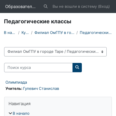
Перейти к основному содержанию
Образовательный портал «Школа»
Вы не вошли в систему (
Вход
)
Изменить данные поисковой строки
Педагогические классы
В начало
Курсы
Филиал ОмГПУ в городе Таре
Педагогические классы
Категории курсов
Поиск курса
Поиск курса
Олимпиада
Учитель:
Гулевич Станислав
Блоки
Пропустить Навигация
Навигация
В начало