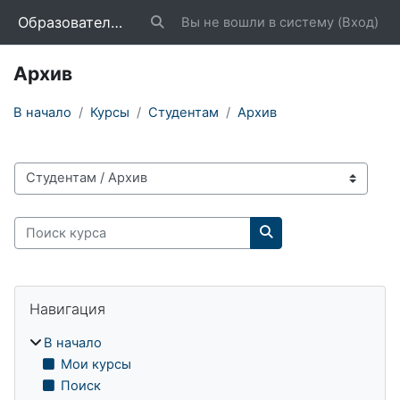
Перейти к основному содержанию
Образовательный портал «Школа»
Вы не вошли в систему (
Вход
)
Изменить данные поисковой строки
Архив
В начало
Курсы
Студентам
Архив
Категории курсов
Поиск курса
Поиск курса
Блоки
Пропустить Навигация
Навигация
В начало
Мои курсы
Поиск