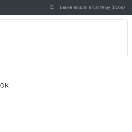
Вы не вошли в систему (
Вход
)
Изменить данные поисковой строки
ток