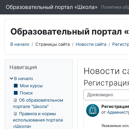
Перейти к основному содержанию
Образовательный портал «Школа»
Политика об
Образовательный портал 
В начало
Страницы сайта
Новости сайта
Регистр
Блоки
Пропустить Навигация
Навигация
Новости с
В начало
Регистраци
Мои курсы
Режим отображения
Поиск
Об образовательном
Регистрация
портале "Школа"
Количество о
от
Админист
Правила и нормы
использования портала
Уважаемые кол
«Школа»