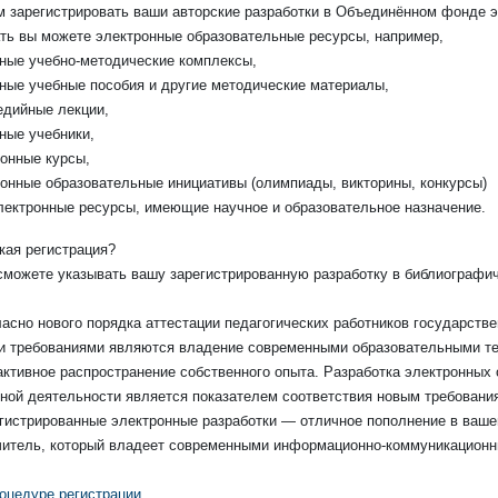
 зарегистрировать ваши авторские разработки в Объединённом фонде э
ть вы можете электронные образовательные ресурсы, например,
ные учебно-методические комплексы,
ные учебные пособия и другие методические материалы,
дийные лекции,
ные учебники,
онные курсы,
онные образовательные инициативы (олимпиады, викторины, конкурсы)
лектронные ресурсы, имеющие научное и образовательное назначение.
кая регистрация?
сможете указывать вашу зарегистрированную разработку в библиографич
ласно нового порядка аттестации педагогических работников государст
ми требованиями являются владение современными образовательными т
активное распространение собственного опыта. Разработка электронных
ой деятельности является показателем соответствия новым требования
егистрированные электронные разработки — отличное пополнение в ва
читель, который владеет современными информационно-коммуникационны
оцедуре регистрации.