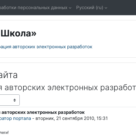
работки персональных данных
Русский ‎(ru)‎
«Школа»
ация авторских электронных разработок
айта
я авторских электронных разрабо
 авторских электронных разработок
тветов: 0
ратор портала
-
вторник, 21 сентября 2010, 15:31
леги!