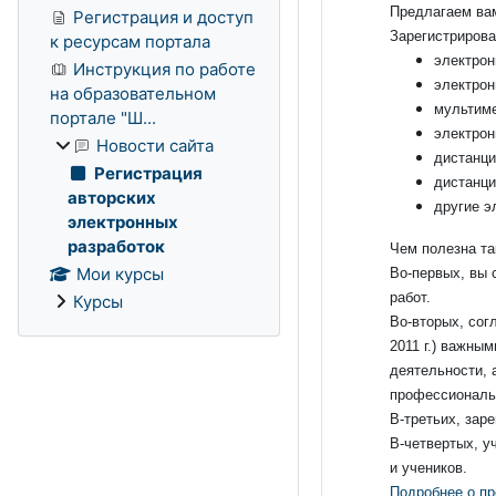
Предлагаем вам
Регистрация и доступ
Зарегистрирова
к ресурсам портала
электрон
Инструкция по работе
электрон
на образовательном
мультиме
портале "Ш...
электрон
Новости сайта
дистанци
Регистрация
дистанци
авторских
другие э
электронных
разработок
Чем полезна та
Мои курсы
Во-первых, вы 
работ.
Курсы
Во-вторых, сог
2011 г.) важны
деятельности, 
профессиональн
В-третьих, зар
В-четвертых, у
и учеников.
Подробнее о пр