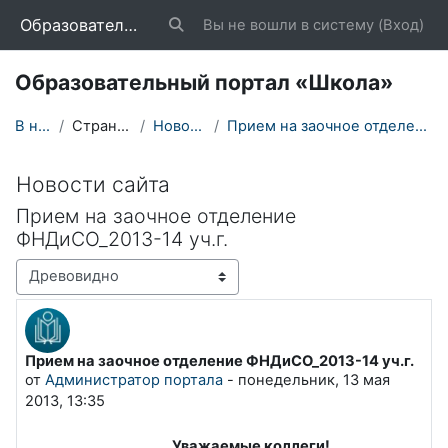
Перейти к основному содержанию
Образовательный портал «Школа»
Вы не вошли в систему (
Вход
)
Изменить данные поисковой строки
Образовательный портал «Школа»
В начало
Страницы сайта
Новости сайта
Прием на заочное отделение ФНДиСО_2013-14 уч.г.
Новости сайта
Прием на заочное отделение
ФНДиСО_2013-14 уч.г.
Режим отображения
Прием на заочное отделение ФНДиСО_2013-14 уч.г.
Количество ответов: 0
от
Администратор портала
-
понедельник, 13 мая
2013, 13:35
Уважаемые коллеги!