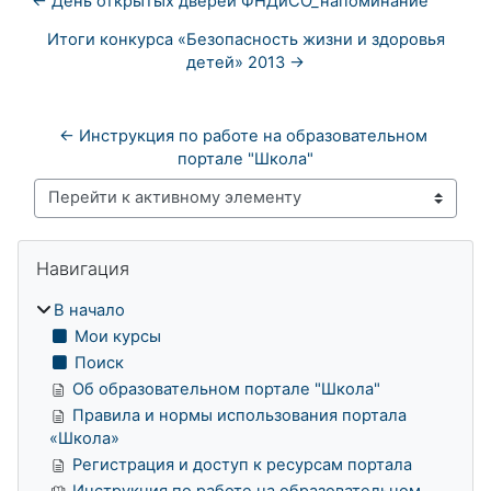
← День открытых дверей ФНДиСО_напоминание
Итоги конкурса «Безопасность жизни и здоровья
детей» 2013 →
← Инструкция по работе на образовательном 
портале "Школа"
Перейти к активному элементу
Блоки
Пропустить Навигация
Навигация
В начало
Мои курсы
Поиск
Об образовательном портале "Школа"
Правила и нормы использования портала
«Школа»
Регистрация и доступ к ресурсам портала
Инструкция по работе на образовательном