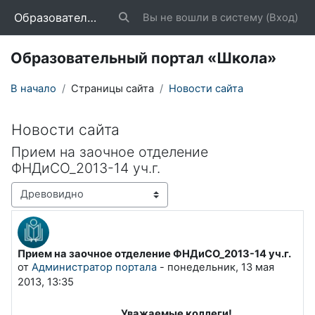
Перейти к основному содержанию
Образовательный портал «Школа»
Вы не вошли в систему (
Вход
)
Изменить данные поисковой строки
Образовательный портал «Школа»
В начало
Страницы сайта
Новости сайта
Новости сайта
Прием на заочное отделение
ФНДиСО_2013-14 уч.г.
Режим отображения
Прием на заочное отделение ФНДиСО_2013-14 уч.г.
Количество ответов: 0
от
Администратор портала
-
понедельник, 13 мая
2013, 13:35
Уважаемые коллеги!