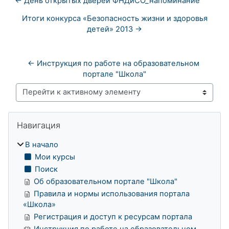
← День открытых дверей ФНДиСО_напоминание
Итоги конкурса «Безопасность жизни и здоровья
детей» 2013 →
← Инструкция по работе на образовательном 
портале "Школа"
Перейти к активному элементу
Блоки
Пропустить Навигация
Навигация
В начало
Мои курсы
Поиск
Об образовательном портале "Школа"
Правила и нормы использования портала
«Школа»
Регистрация и доступ к ресурсам портала
Инструкция по работе на образовательном