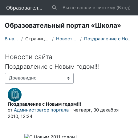
Перейти к основному содержанию
Образовательный портал «Школа»
Вы не вошли в систему (
Вход
)
Изменить данные поисковой строки
Образовательный портал «Школа»
В начало
Страницы сайта
Новости сайта
Поздравление с Новым годом!!!
Новости сайта
Поздравление с Новым годом!!!
Режим отображения
Поздравление с Новым годом!!!
Количество ответов: 0
от
Администратор портала
-
четверг, 30 декабря
2010, 12:24