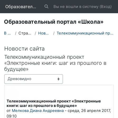
Перейти к основному содержанию
Образовательный портал «Школа»
Вы не вошли в систему (
Вход
)
Изменить данные поисковой строки
Образовательный портал «Школа»
В начало
Страницы сайта
Новости сайта
Телекоммуникационный проект «Электронные книги: ша...
Новости сайта
Телекоммуникационный проект
«Электронные книги: шаг из прошлого в
будущее»
Режим отображения
Телекоммуникационный проект «Электронные
Количество ответов: 0
книги: шаг из прошлого в будущее»
от
Мелкова Диана Андреевна
-
среда, 26 апреля 2017,
09:10