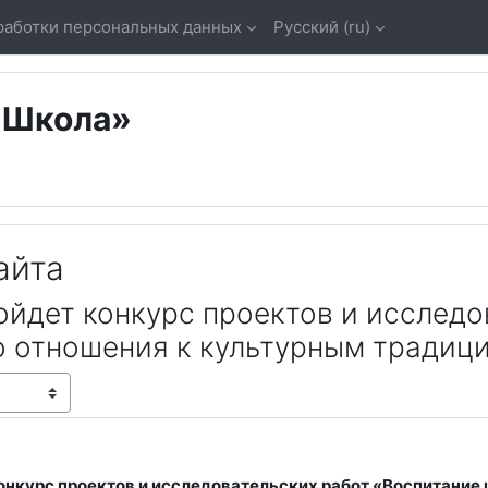
работки персональных данных
Русский ‎(ru)‎
«Школа»
айта
йдет конкурс проектов и исследо
о отношения к культурным традиц
онкурс проектов и исследовательских работ «Воспитание
 0