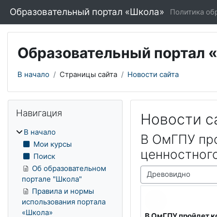
Перейти к основному содержанию
Образовательный портал «Школа»
Политика об
Образовательный портал 
В начало
Страницы сайта
Новости сайта
Блоки
Пропустить Навигация
Навигация
Новости с
В начало
В ОмГПУ про
Мои курсы
ценностног
Поиск
Об образовательном
Режим отображения
портале "Школа"
Правила и нормы
использования портала
«Школа»
В ОмГПУ пройдет к
Количество ответов: