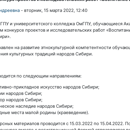
ндреевна
-
вторник, 15 марта 2022, 12:40
ГПУ и университетского колледжа ОмГПУ, обучающиеся Ака
м конкурсе проектов и исследовательских работ «Воспитан
ири».
равлен на развитие этнокультурной компетентности обучаю
ения культурных традиций народов Сибири.
водится по следующим направлениям:
тивно-прикладное искусство народов Сибири;
ии народов Сибири;
ор народов Сибири;
ческое наследие народов Сибири;
дные места малой родины (краеведение).
сных материалов проводится с 15.03.2022 по 15.04.2022. П
конкурса вместе с регистрационной формой отправляются п