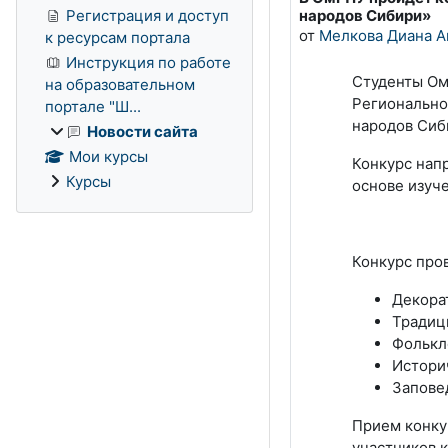
народов Сибири»
Регистрация и доступ
от
Мелкова Диана А
к ресурсам портала
Инструкция по работе
Студенты Ом
на образовательном
Регионально
портале "Ш...
народов Сиб
Новости сайта
Мои курсы
Конкурс нап
Курсы
основе изуч
Конкурс про
Декора
Традиц
Фолькл
Истори
Запове
Прием конкур
участников 