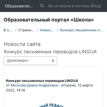
Перейти к основному содержанию
Образовательный портал «Школа»
Вы не вошли в систему (
Вход
)
Изменить данные поисковой строки
Образовательный портал «Школа»
В начало
Страницы сайта
Новости сайта
Конкурс письменных переводов LINGUA
Новости сайта
Конкурс письменных переводов LINGUA
Режим отображения
Конкурс письменных переводов LINGUA
Количество ответов: 0
от
Мелкова Диана Андреевна
-
вторник, 15 марта
2022, 14:18