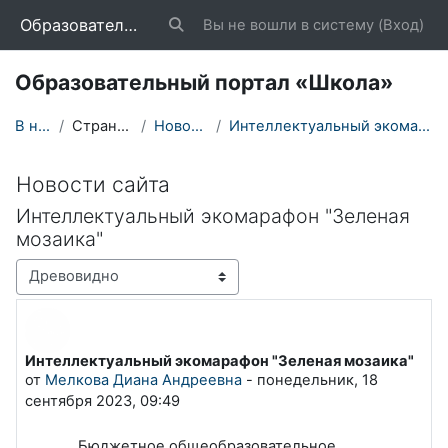
Перейти к основному содержанию
Образовательный портал «Школа»
Вы не вошли в систему (
Вход
)
Изменить данные поисковой строки
Образовательный портал «Школа»
В начало
Страницы сайта
Новости сайта
Интеллектуальный экомарафон "Зеленая мозаика"
Новости сайта
Интеллектуальный экомарафон "Зеленая
мозаика"
Режим отображения
Интеллектуальный экомарафон "Зеленая мозаика"
Количество ответов: 0
от
Мелкова Диана Андреевна
-
понедельник, 18
сентября 2023, 09:49
Бюджетное общеобразовательное