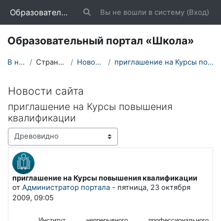
Перейти к основному содержанию
Образовательный портал «Школа»
Вы не вошли в систему (
Вход
)
Изменить данные поисковой строки
Образовательный портал «Школа»
В начало
Страницы сайта
Новости сайта
приглашение на Курсы повышения квалификации
Новости сайта
приглашение на Курсы повышения
квалификации
Режим отображения
приглашение на Курсы повышения квалификации
Количество ответов: 0
от
Администратор портала
-
пятница, 23 октября
2009, 09:05
Институт непрерывного профессионального