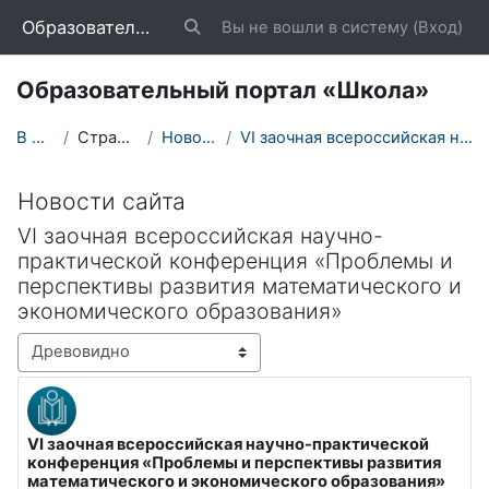
Перейти к основному содержанию
Образовательный портал «Школа»
Вы не вошли в систему (
Вход
)
Изменить данные поисковой строки
Образовательный портал «Школа»
В начало
Страницы сайта
Новости сайта
VI заочная всероссийская научно-практической конфе...
Новости сайта
VI заочная всероссийская научно-
практической конференция «Проблемы и
перспективы развития математического и
экономического образования»
Режим отображения
VI заочная всероссийская научно-практической
Количество ответов: 0
конференция «Проблемы и перспективы развития
математического и экономического образования»