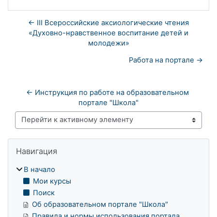
← III Всероссийские аксиологические чтения
«Духовно-нравственное воспитание детей и
молодежи»
Работа на портале →
← Инструкция по работе на образовательном 
портале "Школа"
Перейти к активному элементу
Блоки
Пропустить Навигация
Навигация
В начало
Мои курсы
Поиск
Об образовательном портале "Школа"
Правила и нормы использования портала