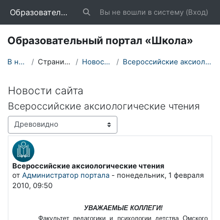
Перейти к основному содержанию
Образовательный портал «Школа»
Вы не вошли в систему (
Вход
)
Изменить данные поисковой строки
Образовательный портал «Школа»
В начало
Страницы сайта
Новости сайта
Всероссийские аксиологические чтения
Новости сайта
Всероссийские аксиологические чтения
Режим отображения
Всероссийские аксиологические чтения
Количество ответов: 0
от
Администратор портала
-
понедельник, 1 февраля
2010, 09:50
УВАЖАЕМЫЕ КОЛЛЕГИ!
Факультет педагогики и психологии детства Омского