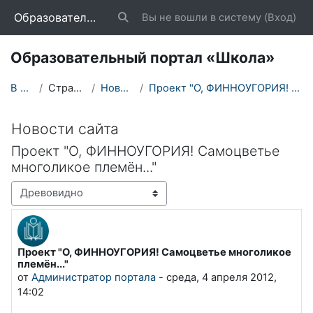
Перейти к основному содержанию
Образовательный портал «Школа»
Вы не вошли в систему (
Вход
)
Изменить данные поисковой строки
Образовательный портал «Школа»
В начало
Страницы сайта
Новости сайта
Проект "О, ФИННОУГОРИЯ! Самоцветье многоликое плем...
Новости сайта
Проект "О, ФИННОУГОРИЯ! Самоцветье
многоликое племён..."
Режим отображения
Проект "О, ФИННОУГОРИЯ! Самоцветье многоликое
Количество ответов: 0
племён..."
от
Администратор портала
-
среда, 4 апреля 2012,
14:02