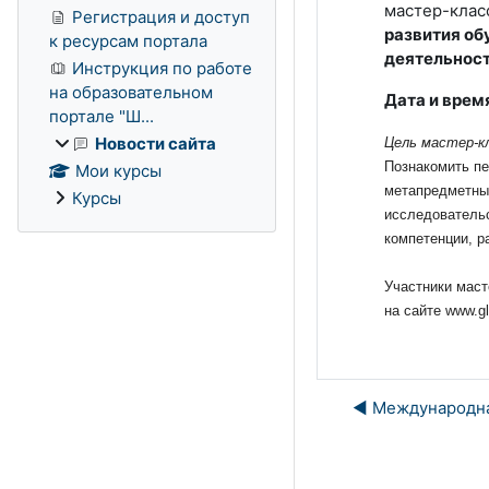
мастер-кла
Регистрация и доступ
развития о
к ресурсам портала
деятельнос
Инструкция по работе
на образовательном
Дата и время
портале "Ш...
Новости сайта
Цель мастер-к
Познакомить пе
Мои курсы
метапредметных
Курсы
исследовательс
компетенции, р
Участники маст
на сайте www.g
◀︎ Международна