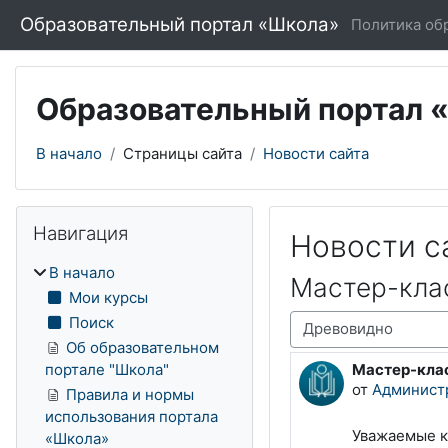
Перейти к основному содержанию
Образовательный портал «Школа»
Политика об
Образовательный портал 
В начало
Страницы сайта
Новости сайта
Блоки
Пропустить Навигация
Навигация
Новости с
В начало
Мастер-кла
Мои курсы
Режим отображения
Поиск
Об образовательном
Мастер-клас
портале "Школа"
Количество о
от
Админист
Правила и нормы
использования портала
Уважаемые к
«Школа»