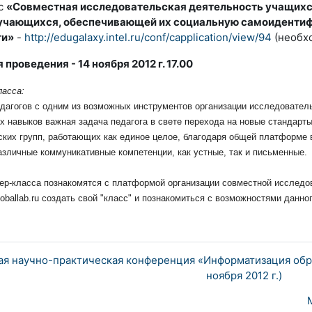
сс
«Совместная исследовательская деятельность учащихся
бучающихся, обеспечивающей их социальную самоиденти
ти»
-
http://edugalaxy.intel.ru/conf/capplication/view/94
(необхо
 проведения - 14 ноября 2012 г. 17.00
ласса:
дагогов с одним из возможных инструментов организации исследовател
 навыков важная задача педагога в свете перехода на новые стандарт
ких групп, работающих как единое целое, благодаря общей платформе 
азличные коммуникативные компетенции, как устные, так и письменные.
ер-класса познакомятся с платформой организации совместной исследо
loballab.ru создать свой "класс" и познакомиться с возможностями данно
я научно-практическая конференция «Информатизация обра
ноября 2012 г.)