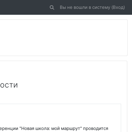
Вы не вошли в систему (
Вход
)
Изменить данные поисковой строки
ности
ференции "Новая школа: мой маршрут" проводится