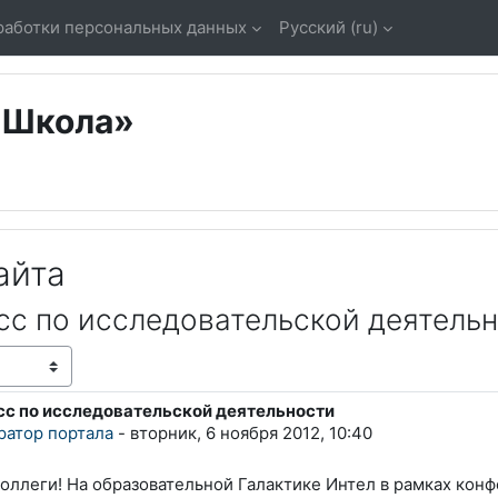
работки персональных данных
Русский ‎(ru)‎
«Школа»
айта
сс по исследовательской деятель
с по исследовательской деятельности
тветов: 0
ратор портала
-
вторник, 6 ноября 2012, 10:40
оллеги! На образовательной Галактике Интел в рамках кон