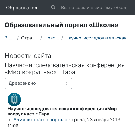
Перейти к основному содержанию
Образовательный портал «Школа»
Вы не вошли в систему (
Вход
)
Изменить данные поисковой строки
Образовательный портал «Школа»
В начало
Страницы сайта
Новости сайта
Научно-исследовательская конференция «Мир вокруг н...
Новости сайта
Научно-исследовательская конференция
«Мир вокруг нас» г.Тара
Режим отображения
Научно-исследовательская конференция «Мир
Количество ответов: 0
вокруг нас» г.Тара
от
Администратор портала
-
среда, 23 января 2013,
11:06