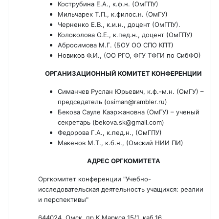
Кострубина Е.А., к.ф.н. (ОмГПУ)
Мильчарек Т.П., к.филос.н. (ОмГУ)
Черненко Е.В., к.и.н., доцент (ОмГПУ).
Колоколова О.Е., к.пед.н., доцент (ОмГПУ)
Абросимова М.Г. (БОУ ОО СПО КПТ)
Новиков Ф.И., (ОО РГО, ФГУ ТФГИ по СибФО)
ОРГАНИЗАЦИОННЫЙ КОМИТЕТ КОНФЕРЕНЦИИ
Симанчев Руслан Юрьевич, к.ф.-м.н. (ОмГУ) –
председатель (osiman@rambler.ru)
Бекова Сауле Каэржановна (ОмГУ) – ученый
секретарь (bekova.sk@gmail.com)
Федорова Г.А., к.пед.н., (ОмГПУ)
Макенов М.Т., к.б.н., (Омский НИИ ПИ)
АДРЕС ОРГКОМИТЕТА
Оргкомитет конференции "Учебно-
исследовательская деятельность учащихся: реалии
и перспективы"
644024, Омск, пр.К.Маркса 15/1, каб.16