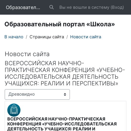
Перейти к основному содержанию
Образовательный портал «Школа»
Вы не вошли в систему (
Вход
)
Изменить данные поисковой строки
Образовательный портал «Школа»
В начало
Страницы сайта
Новости сайта
Новости сайта
ВСЕРОССИЙСКАЯ НАУЧНО-
ПРАКТИЧЕСКАЯ КОНФЕРЕНЦИЯ «УЧЕБНО-
ИССЛЕДОВАТЕЛЬСКАЯ ДЕЯТЕЛЬНОСТЬ
УЧАЩИХСЯ: РЕАЛИИ И ПЕРСПЕКТИВЫ»
Режим отображения
ВСЕРОССИЙСКАЯ НАУЧНО-ПРАКТИЧЕСКАЯ
Количество ответов: 0
КОНФЕРЕНЦИЯ «УЧЕБНО-ИССЛЕДОВАТЕЛЬСКАЯ
ДЕЯТЕЛЬНОСТЬ УЧАЩИХСЯ: РЕАЛИИ И