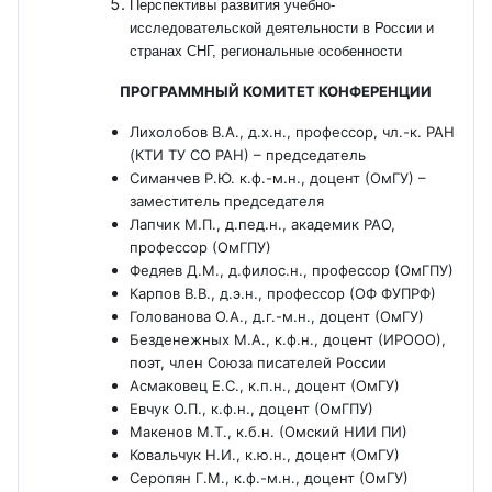
Перспективы развития учебно-
исследовательской деятельности в России и
странах СНГ, региональные особенности
ПРОГРАММНЫЙ КОМИТЕТ КОНФЕРЕНЦИИ
Лихолобов В.А., д.х.н., профессор, чл.-к. РАН
(КТИ ТУ СО РАН) – председатель
Симанчев Р.Ю. к.ф.-м.н., доцент (ОмГУ) –
заместитель председателя
Лапчик М.П., д.пед.н., академик РАО,
профессор (ОмГПУ)
Федяев Д.М., д.филос.н., профессор (ОмГПУ)
Карпов В.В., д.э.н., профессор (ОФ ФУПРФ)
Голованова О.А., д.г.-м.н., доцент (ОмГУ)
Безденежных М.А., к.ф.н., доцент (ИРООО),
поэт, член Союза писателей России
Асмаковец Е.С., к.п.н., доцент (ОмГУ)
Евчук О.П., к.ф.н., доцент (ОмГПУ)
Макенов М.Т., к.б.н. (Омский НИИ ПИ)
Ковальчук Н.И., к.ю.н., доцент (ОмГУ)
Серопян Г.М., к.ф.-м.н., доцент (ОмГУ)