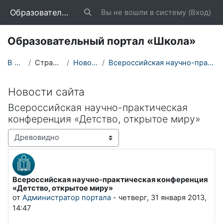
Перейти к основному содержанию
Образовательный портал «Школа»
Вы не вошли в систему (
Вход
)
Изменить данные поисковой строки
Образовательный портал «Школа»
В начало
Страницы сайта
Новости сайта
Всероссийская научно-практическая конференция «Де...
Новости сайта
Всероссийская научно-практическая
конференция «Детство, открытое миру»
Режим отображения
Всероссийская научно-практическая конференция
Количество ответов: 0
«Детство, открытое миру»
от
Администратор портала
-
четверг, 31 января 2013,
14:47