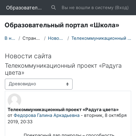
Перейти к основному содержанию
Образовательный портал «Школа»
Вы не вошли в систему (
Вход
)
Изменить данные поисковой строки
Образовательный портал «Школа»
В начало
Страницы сайта
Новости сайта
Телекоммуникационный проект «Радуга цвета»
Новости сайта
Телекоммуникационный проект «Радуга
цвета»
Режим отображения
Телекоммуникационный проект «Радуга цвета»
Количество ответов: 0
от
Федорова Галина Аркадьевна
-
вторник, 8 октября
2019, 20:33
Прекрасный дар природы – способность