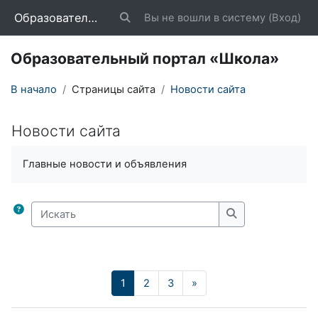
Перейти к основному содержанию
Образовательный портал «Школа»
Вы не вошли в систему (
Вход
)
Изменить данные поисковой строки
Образовательный портал «Школа»
В начало
Страницы сайта
Новости сайта
Новости сайта
Требуемые условия завершения
Главные новости и объявления
Искать
Искать
Страница 1
Страница 2
Страница 3
Следующая страница
1
2
3
»