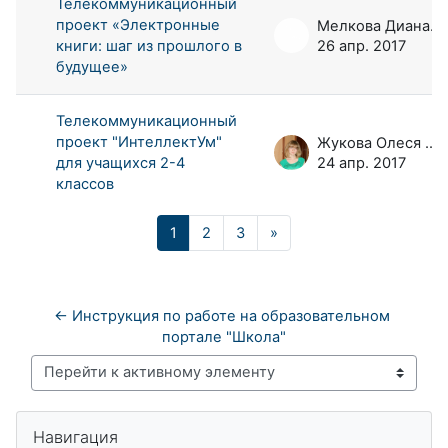
Телекоммуникационный
проект «Электронные
Мелкова Диана Андреевна
книги: шаг из прошлого в
26 апр. 2017
будущее»
Телекоммуникационный
проект "ИнтеллектУм"
Жукова Олеся Николаевна
для учащихся 2-4
24 апр. 2017
классов
Страница 1
Страница 2
Страница 3
Следующая страница
1
2
3
»
← Инструкция по работе на образовательном 
портале "Школа"
Перейти к активному элементу
Блоки
Пропустить Навигация
Навигация