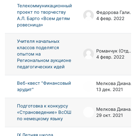
Телекоммуникационный
проект по творчеству
Федорова Галина Аркадьевна
А.Л. Барто «Всем детям
4 февр. 2022
ровесница»
Учителя начальных
классов поделятся
Романчук (Отдел РООП) Евгений
опытом на
4 февр. 2022
Региональном аукционе
педагогических идей
Веб-квест "Финансовый
Мелкова Диана Андреевна
эрудит"
13 дек. 2021
Подготовка к конкурсу
Мелкова Диана Андреевна
«Страноведение» ВсОШ
29 окт. 2021
по немецкому языку
IX Летняя школа